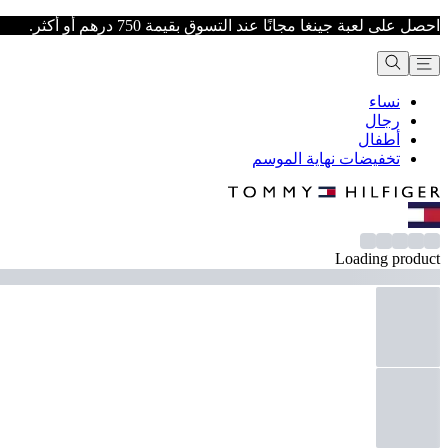
احصل على لعبة جينغا مجانًا عند التسوق بقيمة 750 درهم أو أكثر.
نساء
رجال
أطفال
تخفيضات نهاية الموسم
Loading product