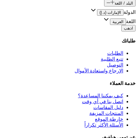
البلد / اللغة
الدولة
الإمارات (د.إ)
اللغة
العربية
اذهب
طلباتك
الطلبات
تتبع الطلبية
التوصيل
الإرجاع واستعادة الأموال
خدمة العملاء
كيف يمكننا المساعدة؟
اتصل بنا في أي وقت
دليل المقاسات
المنتجات المزيفة
خارطة الموقع
الأسئلة الأكثر تكراراً
عن تومي هيلفيغر